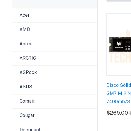
Acer
AMD
Antec
ARCTIC
ASRock
Disco Sóli
ASUS
GM7 M.2 
Corsair
7400mb/s
$269.00
Cougar
Deepcool