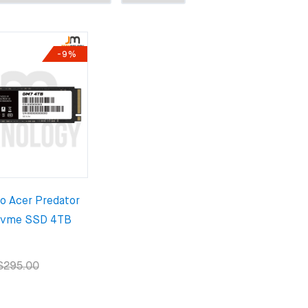
-9%
do Acer Predator
Nvme SSD 4TB
$295.00