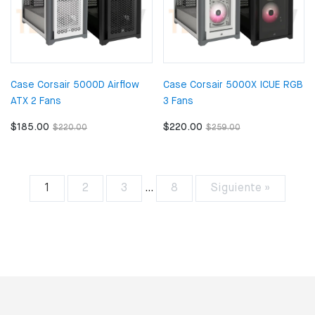
Case Corsair 5000D Airflow
Case Corsair 5000X ICUE RGB
ATX 2 Fans
3 Fans
$185.00
$220.00
$220.00
$259.00
1
2
3
…
8
Siguiente »